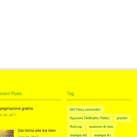
ecent Posts
Tag
paginazione grafica
EFI Fiery controller
n 04, 2017
Kyocera TASKalfa 7550ci
plotter
Roll-up
scanner di rete
Dai forma alle tue idee
stampa A0
stampa A1
Gen 04, 2017