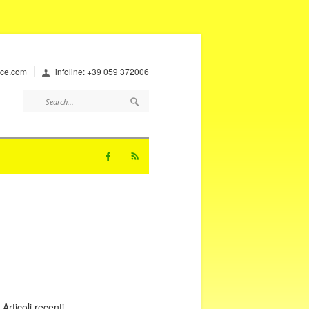
ice.com
infoline: +39 059 372006
Ricerca
per:
Articoli recenti