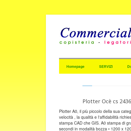
Homepage
SERVIZI
D
Plotter Ocè cs 243
Plotter A0, il più piccolo della sua ca
velocità , la qualità e l'affidabilità rich
stampa CAD ch​e GIS. A0 stampa di gra
secondi in modalità bozza • 1200 x 12