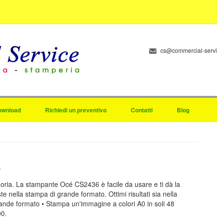
cs@commercial-serv
ownload
Richiedi un preventivo
Contatti
Blog
6
tegoria. La stampante Océ CS2436 è facile da usare e ti dà la
ieste nella stampa di grande formato. Ottimi risultati sia nella
nde formato • Stampa un'immagine a colori A0 in soli 48
00.