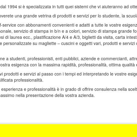
dal 1994 si è specializzata in tutti quei sistemi che vi aiuteranno ad otte
verete una grande vetrina di prodotti e servizi per lo studente, la scuola
f-service con abbonamenti convenienti e adatti a tutte le vostre esigenz
onale, servizio di stampa in b/n e a colori, servizio di stampa grande fo
i laurea ecc., plastificazione A/4 e A/3, biglietti da visita, carta intesta
personalizzate su magliette – cuscini e oggetti vari, prodotti e servizi
e a studenti, professionisti, enti pubblici, aziende e commercianti, attr
vostra esigenza con la massima rapidità, professionalità, ottima qualità e
i prodotti e servizi al passo con i tempi ed interpretando le vostre esig
ificata professionalità.
 esperienza e professionalità è in grado di offrire consulenza nella scelta 
nere il massimo nella presentazione della vostra azienda.