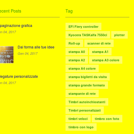
ecent Posts
Tag
paginazione grafica
EFI Fiery controller
n 04, 2017
Kyocera TASKalfa 7550ci
plotter
Roll-up
scanner di rete
Dai forma alle tue idee
stampa A0
stampa A1
Gen 04, 2017
stampa A2
stampa A3 colore
stampa A4 colore
legature personalizzate
stampa biglietti da visita
n 04, 2017
stampa grande formato
stampante di rete
Timbri autoinchiostanti
Timbri personalizzati
timbri veloci
timbro con foto
timbro con logo