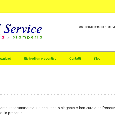
cs@commercial-serv
ownload
Richiedi un preventivo
Contatti
Blog
orno importantissima: un documento elegante e ben curato nell’aspetto 
chi lo presenta.