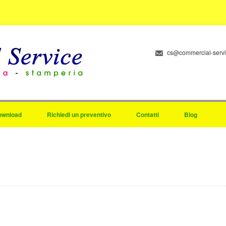
cs@commercial-serv
ownload
Richiedi un preventivo
Contatti
Blog