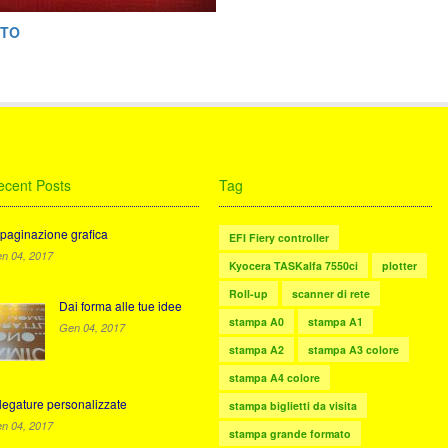
ITO
ecent Posts
Tag
paginazione grafica
EFI Fiery controller
n 04, 2017
Kyocera TASKalfa 7550ci
plotter
Roll-up
scanner di rete
Dai forma alle tue idee
stampa A0
stampa A1
Gen 04, 2017
stampa A2
stampa A3 colore
stampa A4 colore
legature personalizzate
stampa biglietti da visita
n 04, 2017
stampa grande formato