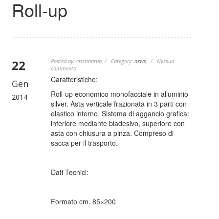
Roll-up
22
Posted by: cristinarub / Category:
news
/ Nessun
commento
Caratteristiche:
Gen
Roll-up economico monofacciale in alluminio
2014
silver. Asta verticale frazionata in 3 parti con
elastico interno. Sistema di aggancio grafica:
inferiore mediante biadesivo, superiore con
asta con chiusura a pinza. Compreso di
sacca per il trasporto.
Dati Tecnici:
Formato cm. 85×200