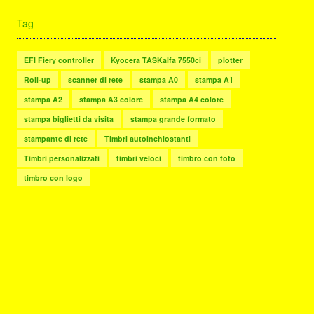
Tag
EFI Fiery controller
Kyocera TASKalfa 7550ci
plotter
Roll-up
scanner di rete
stampa A0
stampa A1
stampa A2
stampa A3 colore
stampa A4 colore
stampa biglietti da visita
stampa grande formato
stampante di rete
Timbri autoinchiostanti
Timbri personalizzati
timbri veloci
timbro con foto
timbro con logo